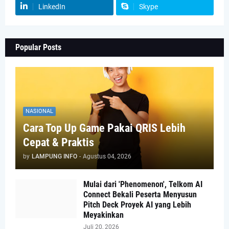
LinkedIn
Skype
Popular Posts
NASIONAL
Cara Top Up Game Pakai QRIS Lebih
Cepat & Praktis
by
LAMPUNG INFO
-
Agustus 04, 2026
Mulai dari 'Phenomenon', Telkom AI
Connect Bekali Peserta Menyusun
Pitch Deck Proyek AI yang Lebih
Meyakinkan
Juli 20, 2026