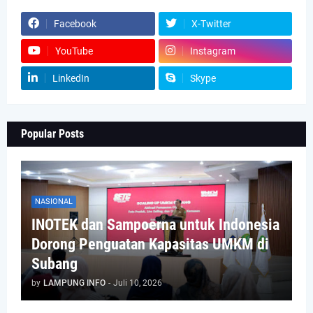
Facebook
X-Twitter
YouTube
Instagram
LinkedIn
Skype
Popular Posts
NASIONAL
INOTEK dan Sampoerna untuk Indonesia
Dorong Penguatan Kapasitas UMKM di
Subang
by
LAMPUNG INFO
-
Juli 10, 2026