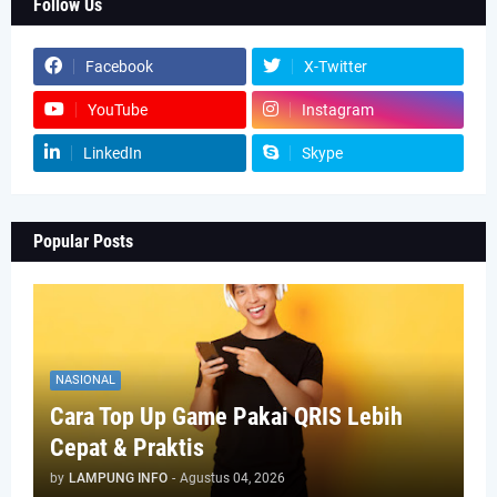
Follow Us
Facebook
X-Twitter
YouTube
Instagram
LinkedIn
Skype
Popular Posts
NASIONAL
Cara Top Up Game Pakai QRIS Lebih
Cepat & Praktis
by
LAMPUNG INFO
-
Agustus 04, 2026