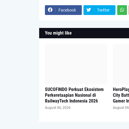
Facebook
Twitter
You might like
SUCOFINDO Perkuat Ekosistem
HeroPlay
Perkeretaapian Nasional di
City Bat
RailwayTech Indonesia 2026
Gamer I
August 06, 2026
August 06