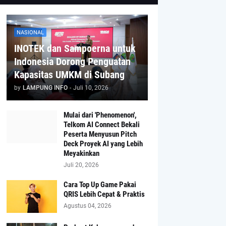
NASIONAL
INOTEK dan Sampoerna untuk
Indonesia Dorong Penguatan
Kapasitas UMKM di Subang
by
LAMPUNG INFO
-
Juli 10, 2026
Mulai dari 'Phenomenon',
Telkom AI Connect Bekali
Peserta Menyusun Pitch
Deck Proyek AI yang Lebih
Meyakinkan
Juli 20, 2026
Cara Top Up Game Pakai
QRIS Lebih Cepat & Praktis
Agustus 04, 2026