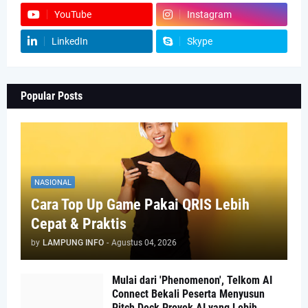
YouTube
Instagram
LinkedIn
Skype
Popular Posts
NASIONAL
Cara Top Up Game Pakai QRIS Lebih
Cepat & Praktis
by
LAMPUNG INFO
-
Agustus 04, 2026
Mulai dari 'Phenomenon', Telkom AI
Connect Bekali Peserta Menyusun
Pitch Deck Proyek AI yang Lebih