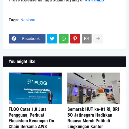
Press Release ini juga sudah tayang di
VRITIMES
Tags:
Nasional
Facebook
You might like
FLOQ Catat 1,8 Juta
Semarak HUT ke-81 RI, BRI
Pengguna, Perkuat
BO Jatinegara Hadirkan
Ekosistem Keuangan On-
Nuansa Merah Putih di
Chain Bersama AWS
Lingkungan Kantor