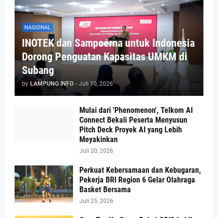
NASIONAL
INOTEK dan Sampoerna untuk Indonesia
Dorong Penguatan Kapasitas UMKM di
Subang
by
LAMPUNG INFO
-
Juli 10, 2026
Mulai dari 'Phenomenon', Telkom AI
Connect Bekali Peserta Menyusun
Pitch Deck Proyek AI yang Lebih
Meyakinkan
Juli 20, 2026
Perkuat Kebersamaan dan Kebugaran,
Pekerja BRI Region 6 Gelar Olahraga
Basket Bersama
Juli 25, 2026