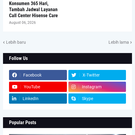
Konsumen 365 Hari,
Tambah Jadwal Layanan
Call Center Hisense Care
August 06, 2026
Lebih baru
Lebih lama
Follow Us
Facebook
X-Twitter
YouTube
Instagram
LinkedIn
Skype
Popular Posts