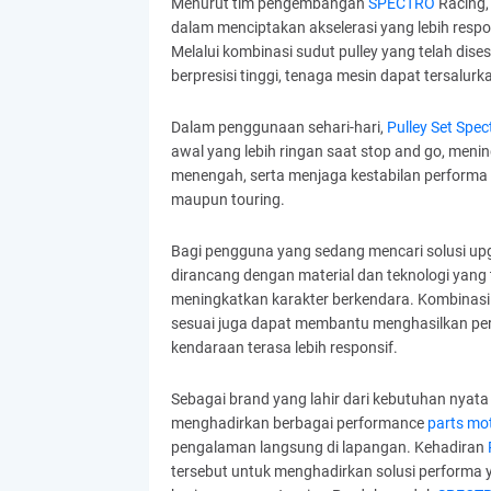
Menurut tim pengembangan
SPECTRO
Racing, 
dalam menciptakan akselerasi yang lebih res
Melalui kombinasi sudut pulley yang telah dises
berpresisi tinggi, tenaga mesin dapat tersalurk
Dalam penggunaan sehari-hari,
Pulley Set Spec
awal yang lebih ringan saat stop and go, men
menengah, serta menjaga kestabilan performa 
maupun touring.
Bagi pengguna yang sedang mencari solusi up
dirancang dengan material dan teknologi yang 
meningkatkan karakter berkendara. Kombinasi
sesuai juga dapat membantu menghasilkan perp
kendaraan terasa lebih responsif.
Sebagai brand yang lahir dari kebutuhan nyat
menghadirkan berbagai performance
parts mot
pengalaman langsung di lapangan. Kehadiran
P
tersebut untuk menghadirkan solusi performa