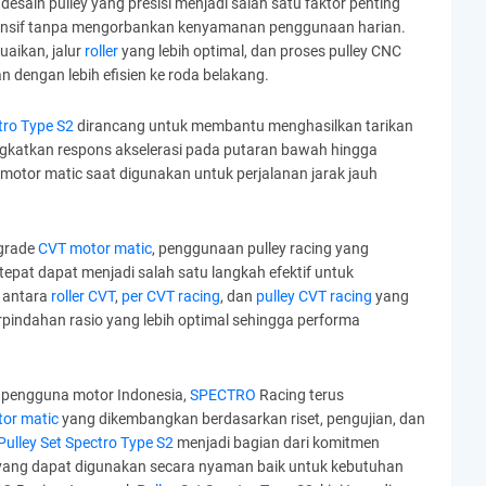
desain pulley yang presisi menjadi salah satu faktor penting
ponsif tanpa mengorbankan kenyamanan penggunaan harian.
uaikan, jalur
roller
yang lebih optimal, dan proses pulley CNC
an dengan lebih efisien ke roda belakang.
tro Type S2
dirancang untuk membantu menghasilkan tarikan
ingkatkan respons akselerasi pada putaran bawah hingga
motor matic saat digunakan untuk perjalanan jarak jauh
grade
CVT motor matic
, penggunaan pulley racing yang
tepat dapat menjadi salah satu langkah efektif untuk
 antara
roller CVT
,
per CVT racing
, dan
pulley CVT racing
yang
indahan rasio yang lebih optimal sehingga performa
a pengguna motor Indonesia,
SPECTRO
Racing terus
or matic
yang dikembangkan berdasarkan riset, pengujian, dan
ulley Set Spectro Type S2
menjadi bagian dari komitmen
 yang dapat digunakan secara nyaman baik untuk kebutuhan