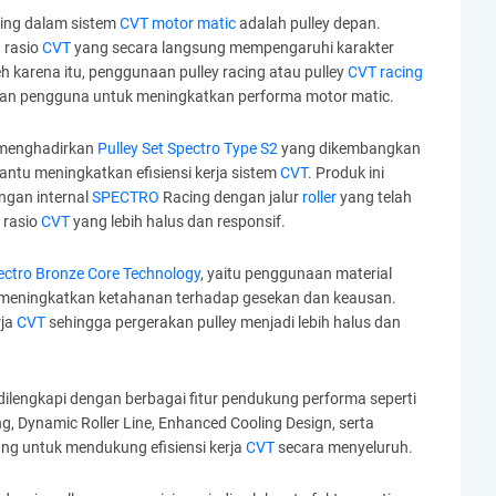
ing dalam sistem
CVT motor matic
adalah pulley depan.
 rasio
CVT
yang secara langsung mempengaruhi karakter
h karena itu, penggunaan pulley racing atau pulley
CVT racing
ukan pengguna untuk meningkatkan performa motor matic.
menghadirkan
Pulley Set Spectro Type S2
yang dikembangkan
antu meningkatkan efisiensi kerja sistem
CVT
. Produk ini
gan internal
SPECTRO
Racing dengan jalur
roller
yang telah
 rasio
CVT
yang lebih halus dan responsif.
ctro Bronze Core Technology
, yaitu penggunaan material
i meningkatkan ketahanan terhadap gesekan dan keausan.
ja
CVT
sehingga pergerakan pulley menjadi lebih halus dan
a dilengkapi dengan berbagai fitur pendukung performa seperti
g, Dynamic Roller Line, Enhanced Cooling Design, serta
ng untuk mendukung efisiensi kerja
CVT
secara menyeluruh.