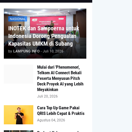
NASIONAL
INOTEK dan Sampoerna untuk
Indonesia Dorong Penguatan
Kapasitas UMKM di Subang
by
LAMPUNG INFO
-
Juli 10, 2026
Mulai dari 'Phenomenon',
Telkom AI Connect Bekali
Peserta Menyusun Pitch
Deck Proyek AI yang Lebih
Meyakinkan
Juli 20, 2026
Cara Top Up Game Pakai
QRIS Lebih Cepat & Praktis
Agustus 04, 2026