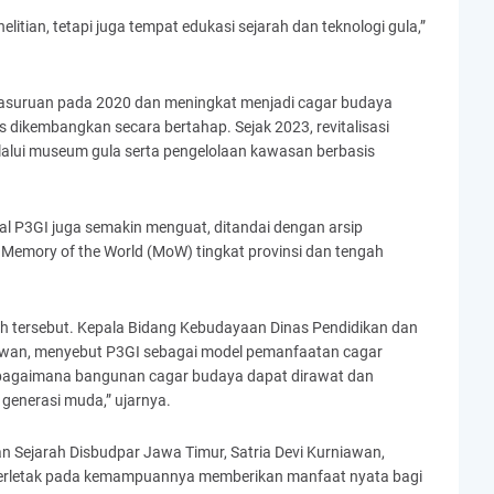
litian, tetapi juga tempat edukasi sejarah dan teknologi gula,”
Pasuruan pada 2020 dan meningkat menjadi cagar budaya
s dikembangkan secara bertahap. Sejak 2023, revitalisasi
lalui museum gula serta pengelolaan kawasan berbasis
ual P3GI juga semakin menguat, ditandai dengan arsip
Memory of the World (MoW) tingkat provinsi dan tengah
h tersebut. Kepala Bidang Kebudayaan Dinas Pendidikan dan
wan, menyebut P3GI sebagai model pemanfaatan cagar
 bagaimana bangunan cagar budaya dapat dirawat dan
generasi muda,” ujarnya.
n Sejarah Disbudpar Jawa Timur, Satria Devi Kurniawan,
terletak pada kemampuannya memberikan manfaat nyata bagi