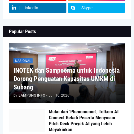
LinkedIn
Skype
Popular Posts
NASIONAL
INOTEK dan Sampoerna untuk Indonesia
Dorong Penguatan Kapasitas UMKM di
Subang
by
LAMPUNG INFO
-
Juli 10, 2026
Mulai dari 'Phenomenon', Telkom AI
Connect Bekali Peserta Menyusun
Pitch Deck Proyek AI yang Lebih
Meyakinkan