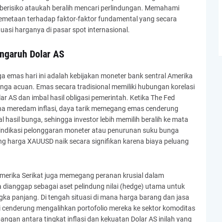
berisiko ataukah beralih mencari perlindungan. Memahami
metaan terhadap faktor-faktor fundamental yang secara
tuasi harganya di pasar spot internasional.
ngaruh Dolar AS
 emas hari ini adalah kebijakan moneter bank sentral Amerika
 bunga acuan. Emas secara tradisional memiliki hubungan korelasi
ar AS dan imbal hasil obligasi pemerintah. Ketika The Fed
 meredam inflasi, daya tarik memegang emas cenderung
 hasil bunga, sehingga investor lebih memilih beralih ke mata
 indikasi pelonggaran moneter atau penurunan suku bunga
ng harga XAUUSD naik secara signifikan karena biaya peluang
i Amerika Serikat juga memegang peranan krusial dalam
 dianggap sebagai aset pelindung nilai (hedge) utama untuk
gka panjang. Di tengah situasi di mana harga barang dan jasa
si cenderung mengalihkan portofolio mereka ke sektor komoditas
ngan antara tingkat inflasi dan kekuatan Dolar AS inilah yang