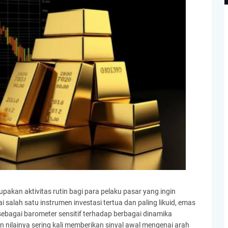
akan aktivitas rutin bagi para pelaku pasar yang ingin
salah satu instrumen investasi tertua dan paling likuid, emas
bagai barometer sensitif terhadap berbagai dinamika
 nilainya sering kali memberikan sinyal awal mengenai arah