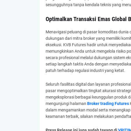
sesungguhnya tanpa kendala teknis yang meru
Optimalkan Transaksi Emas Global 
Menavigasi peluang di pasar komoditas dunia
dukungan dari mitra broker yang memiliki komit
eksekusi. KVB Futures hadir untuk menyediak
memungkinkan Anda untuk mengelola risiko por
secara profesional melalui dukungan sistem e
setiap langkah taktis Anda dengan menyediak
patuh terhadap regulasi industri yang ketat.
Seluruh fasilitas digital dan layanan profesi
pasar mengoptimalkan tingkat akurasi strategi
mengeksplorasi berbagai keunggulan produk d
mengunjungi halaman
Broker trading Futures
K
dalam mengamankan modal serta menangkap pe
keamanan terbaik, silakan melakukan pendafta
Press Release ini juga sudah tayang di
VRITI