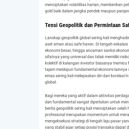
menciptakan volatilitas harian, memberikan pe
gold baik dalam jangka pendek maupun panjan
Tensi Geopolitik dan Permintaan Sa
Lanskap geopolitik global sering kali mengha
aset aman atau safe haven. Di tengah eskalasi 
ekonomi besar, hingga ancaman sanksi ekonomi
sifatnya yang universal dan tidak memiliki ri
kolektif di kalangan investor biasanya memicu
tajam meskipun fundamental ekonomi lainnya se
emas sering kali melepaskan diri dari korelasi 
global.
Bagi mereka yang aktif dalam aktivitas perda
dan fundamental sangat diperlukan untuk menyu
berita geopolitik sering kali menciptakan celah
profesional merupakan momentum untuk merai
mengeksekusi strategi di tengah laju pasar ya
yang stabil agar setiap posisi transaksi dapat