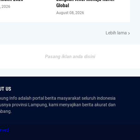
Global
, 2026
August 08, 2026
Lebih lama
Pasang iklan anda disini
UT US
ng Info adalah portal berita masyarakat seluruh indonesia
usnya provinsi Lampung, kami menyajikan berita akurat dan
mbang.
erved