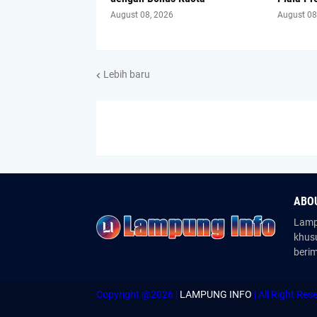
August 08, 2026
August 08
Lebih baru
ABO
Lampu
khus
beri
Copyright @2026 |
LAMPUNG INFO
| All Right Res