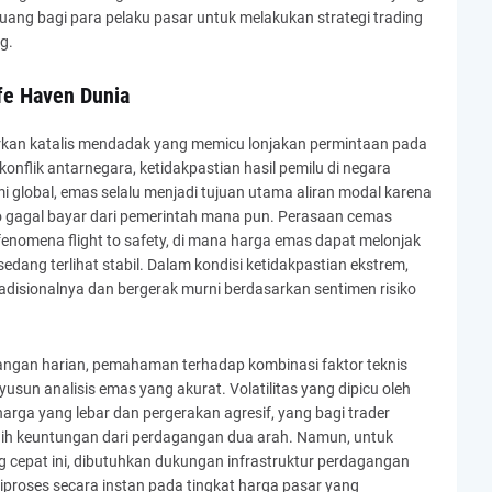
luang bagi para pelaku pasar untuk melakukan strategi trading
g.
fe Haven Dunia
dirkan katalis mendadak yang memicu lonjakan permintaan pada
konflik antarnegara, ketidakpastian hasil pemilu di negara
 global, emas selalu menjadi tujuan utama aliran modal karena
siko gagal bayar dari pemerintah mana pun. Perasaan cemas
 fenomena flight to safety, di mana harga emas dapat melonjak
dang terlihat stabil. Dalam kondisi ketidakpastian ekstrem,
tradisionalnya dan bergerak murni berdasarkan sentimen risiko
gangan harian, pemahaman terhadap kombinasi faktor teknis
sun analisis emas yang akurat. Volatilitas yang dipicu oleh
 harga yang lebar dan pergerakan agresif, yang bagi trader
h keuntungan dari perdagangan dua arah. Namun, untuk
ng cepat ini, dibutuhkan dukungan infrastruktur perdagangan
 diproses secara instan pada tingkat harga pasar yang