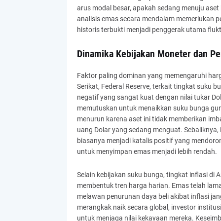
arus modal besar, apakah sedang menuju aset 
analisis emas secara mendalam memerlukan pe
historis terbukti menjadi penggerak utama fluk
Dinamika Kebijakan Moneter dan Pe
Faktor paling dominan yang memengaruhi harga
Serikat, Federal Reserve, terkait tingkat suku
negatif yang sangat kuat dengan nilai tukar Dol
memutuskan untuk menaikkan suku bunga guna
menurun karena aset ini tidak memberikan imbal
uang Dolar yang sedang menguat. Sebaliknya,
biasanya menjadi katalis positif yang mendoro
untuk menyimpan emas menjadi lebih rendah.
Selain kebijakan suku bunga, tingkat inflasi d
membentuk tren harga harian. Emas telah lama
melawan penurunan daya beli akibat inflasi jan
merangkak naik secara global, investor institu
untuk menjaga nilai kekayaan mereka. Keseimba