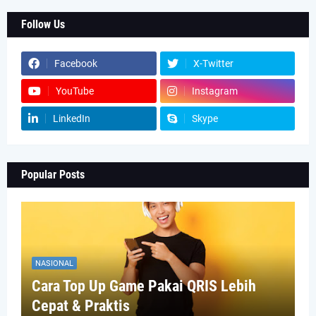
Follow Us
Facebook
X-Twitter
YouTube
Instagram
LinkedIn
Skype
Popular Posts
NASIONAL
Cara Top Up Game Pakai QRIS Lebih
Cepat & Praktis