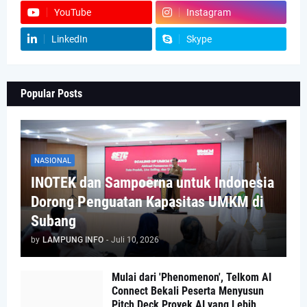
YouTube
Instagram
LinkedIn
Skype
Popular Posts
NASIONAL
INOTEK dan Sampoerna untuk Indonesia
Dorong Penguatan Kapasitas UMKM di
Subang
by
LAMPUNG INFO
-
Juli 10, 2026
Mulai dari 'Phenomenon', Telkom AI
Connect Bekali Peserta Menyusun
Pitch Deck Proyek AI yang Lebih