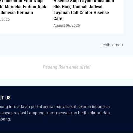
 Luncurkan Fruit Ninja
Hisense Siap Layani Konsumen
tle Merdeka Edition Ajak
365 Hari, Tambah Jadwal
ndonesia Bermain
Layanan Call Center Hisense
Care
, 2026
August 06, 2026
Lebih lama
Pasang iklan anda disini
UT US
ng Info adalah portal berita masyarakat seluruh indonesia
usnya provinsi Lampung, kami menyajikan berita akurat dan
mbang.