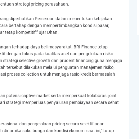
entuan strategi pricing perusahaan.
r yang diperhatikan Perseroan dalam menentukan kebijakan
ecara bertahap dengan mempertimbangkan kondisi pasar,
 tetap kompetitif,” ujar Dhani.
angan terhadap daya beli masyarakat, BRI Finance tetap
if dengan fokus pada kualitas aset dan pengelolaan risiko
 strategi selective growth dan prudent financing guna menjaga
ah tersebut dilakukan melalui penguatan manajemen risiko,
sasi proses collection untuk menjaga rasio kredit bermasalah
kan potensi captive market serta memperkuat kolaborasi joint
ari strategi memperluas penyaluran pembiayaan secara sehat
erasional dan pengelolaan pricing secara selektif agar
ah dinamika suku bunga dan kondisi ekonomi saat ini,” tutup