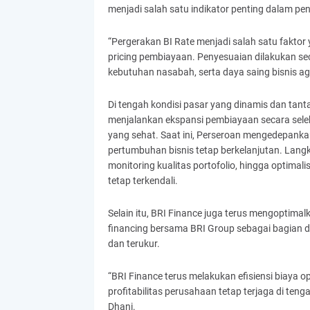
menjadi salah satu indikator penting dalam pen
“Pergerakan BI Rate menjadi salah satu fakto
pricing pembiayaan. Penyesuaian dilakukan s
kebutuhan nasabah, serta daya saing bisnis agar
Di tengah kondisi pasar yang dinamis dan tant
menjalankan ekspansi pembiayaan secara selekt
yang sehat. Saat ini, Perseroan mengedepankan
pertumbuhan bisnis tetap berkelanjutan. Langk
monitoring kualitas portofolio, hingga optimali
tetap terkendali.
Selain itu, BRI Finance juga terus mengoptimal
financing bersama BRI Group sebagai bagian d
dan terukur.
“BRI Finance terus melakukan efisiensi biaya op
profitabilitas perusahaan tetap terjaga di teng
Dhani.