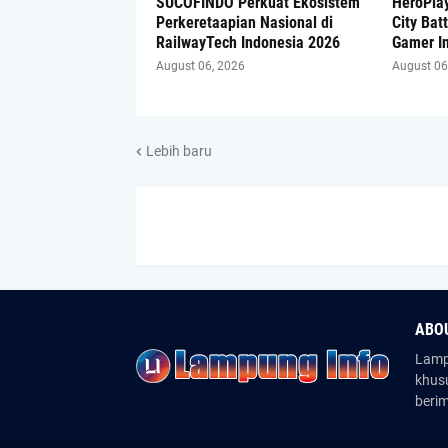
SUCOFINDO Perkuat Ekosistem
HeroPlay
Perkeretaapian Nasional di
City Bat
RailwayTech Indonesia 2026
Gamer I
August 06, 2026
August 06
Lebih baru
ABO
Lampu
khus
beri