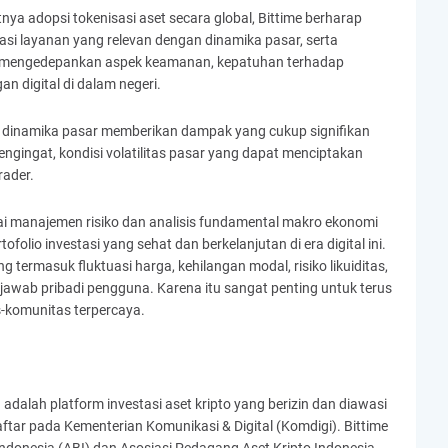
ya adopsi tokenisasi aset secara global, Bittime berharap
si layanan yang relevan dengan dinamika pasar, serta
ap mengedepankan aspek keamanan, kepatuhan terhadap
n digital di dalam negeri.
 dinamika pasar memberikan dampak yang cukup signifikan
engingat, kondisi volatilitas pasar yang dapat menciptakan
rader.
nai manajemen risiko dan analisis fundamental makro ekonomi
io investasi yang sehat dan berkelanjutan di era digital ini.
g termasuk fluktuasi harga, kehilangan modal, risiko likuiditas,
 jawab pribadi pengguna. Karena itu sangat penting untuk terus
s-komunitas terpercaya.
 adalah platform investasi aset kripto yang berizin dan diawasi
ftar pada Kementerian Komunikasi & Digital (Komdigi). Bittime