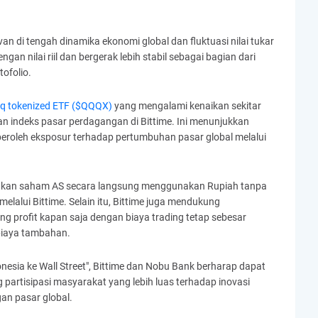
levan di tengah dinamika ekonomi global dan fluktuasi nilai tukar
n nilai riil dan bergerak lebih stabil sebagai bagian dari
tofolio.
q tokenized ETF ($QQQX)
yang mengalami kenaikan sekitar
n indeks pasar perdagangan di Bittime. Ini menunjukkan
eroleh eksposur terhadap pertumbuhan pasar global melalui
angkan saham AS secara langsung menggunakan Rupiah tanpa
elalui Bittime. Selain itu, Bittime juga mendukung
 profit kapan saja dengan biaya trading tetap sebesar
biaya tambahan.
nesia ke Wall Street", Bittime dan Nobu Bank berharap dapat
partisipasi masyarakat yang lebih luas terhadap inovasi
an pasar global.