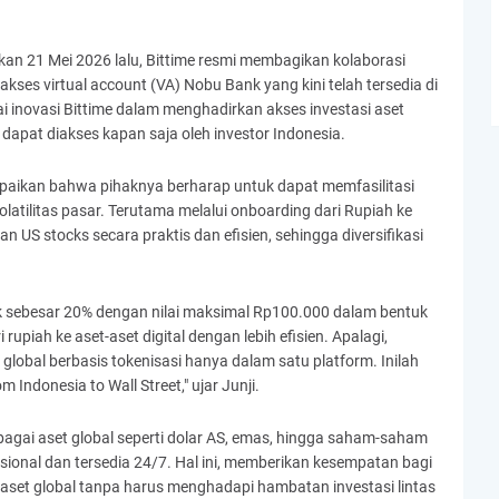
an 21 Mei 2026 lalu, Bittime resmi membagikan kolaborasi
akses virtual account (VA) Nobu Bank yang kini telah tersedia di
i inovasi Bittime dalam menghadirkan akses investasi aset
 dapat diakses kapan saja oleh investor Indonesia.
ampaikan bahwa pihaknya berharap untuk dapat memfasilitasi
volatilitas pasar. Terutama melalui onboarding dari Rupiah ke
an US stocks secara praktis dan efisien, sehingga diversifikasi
sebesar 20% dengan nilai maksimal Rp100.000 dalam bentuk
rupiah ke aset-aset digital dengan lebih efisien. Apalagi,
 global berbasis tokenisasi hanya dalam satu platform. Inilah
ndonesia to Wall Street," ujar Junji.
agai aset global seperti dolar AS, emas, hingga saham-saham
ksional dan tersedia 24/7. Hal ini, memberikan kesempatan bagi
aset global tanpa harus menghadapi hambatan investasi lintas