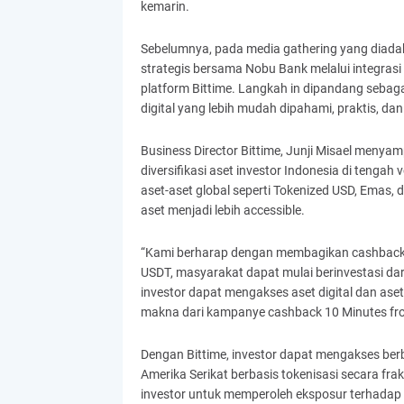
kemarin.
Sebelumnya, pada media gathering yang diadak
strategis bersama Nobu Bank melalui integrasi 
platform Bittime. Langkah in dipandang sebaga
digital yang lebih mudah dipahami, praktis, dan
Business Director Bittime, Junji Misael meny
diversifikasi aset investor Indonesia di tengah 
aset-aset global seperti Tokenized USD, Emas, d
aset menjadi lebih accessible.
“Kami berharap dengan membagikan cashback 
USDT, masyarakat dapat mulai berinvestasi dari 
investor dapat mengakses aset digital dan aset
makna dari kampanye cashback 10 Minutes from I
Dengan Bittime, investor dapat mengakses berb
Amerika Serikat berbasis tokenisasi secara fra
investor untuk memperoleh eksposur terhadap 