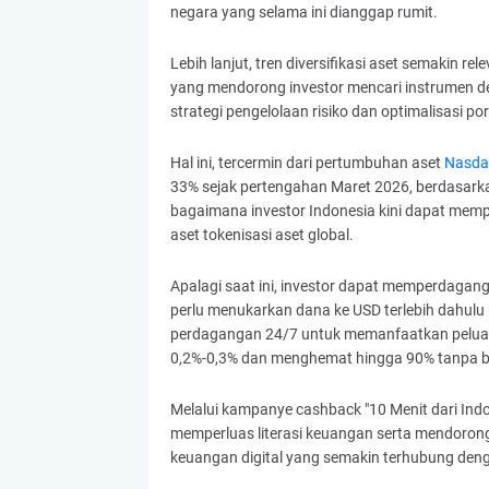
negara yang selama ini dianggap rumit.
Lebih lanjut, tren diversifikasi aset semakin re
yang mendorong investor mencari instrumen denga
strategi pengelolaan risiko dan optimalisasi por
Hal ini, tercermin dari pertumbuhan aset
Nasda
33% sejak pertengahan Maret 2026, berdasarka
bagaimana investor Indonesia kini dapat memp
aset tokenisasi aset global.
Apalagi saat ini, investor dapat memperdag
perlu menukarkan dana ke USD terlebih dahulu m
perdagangan 24/7 untuk memanfaatkan peluang
0,2%-0,3% dan menghemat hingga 90% tanpa 
Melalui kampanye cashback "10 Menit dari Indo
memperluas literasi keuangan serta mendorong 
keuangan digital yang semakin terhubung deng