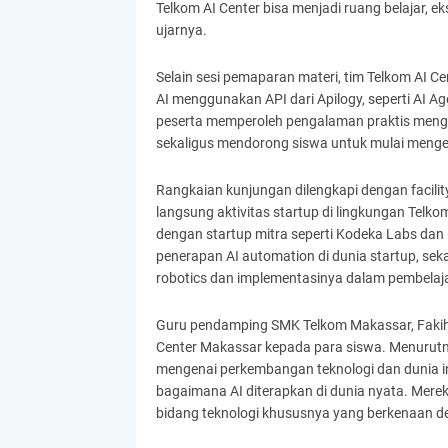
Telkom AI Center bisa menjadi ruang belajar, ek
ujarnya.
Selain sesi pemaparan materi, tim Telkom AI 
AI menggunakan API dari Apilogy, seperti AI Ag
peserta memperoleh pengalaman praktis menge
sekaligus mendorong siswa untuk mulai mengena
Rangkaian kunjungan dilengkapi dengan facilit
langsung aktivitas startup di lingkungan Telkom
dengan startup mitra seperti Kodeka Labs d
penerapan AI automation di dunia startup, sek
robotics dan implementasinya dalam pembelajar
Guru pendamping SMK Telkom Makassar, Fakih,
Center Makassar kepada para siswa. Menurutn
mengenai perkembangan teknologi dan dunia ind
bagaimana AI diterapkan di dunia nyata. Mereka
bidang teknologi khususnya yang berkenaan d