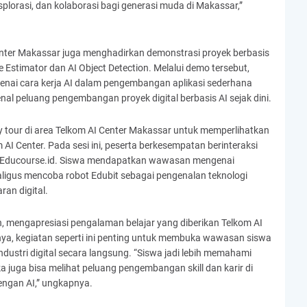
splorasi, dan kolaborasi bagi generasi muda di Makassar,”
Center Makassar juga menghadirkan demonstrasi proyek berbasis
e Estimator dan AI Object Detection. Melalui demo tersebut,
nai cara kerja AI dalam pengembangan aplikasi sederhana
l peluang pengembangan proyek digital berbasis AI sejak dini.
y tour di area Telkom AI Center Makassar untuk memperlihatkan
 AI Center. Pada sesi ini, peserta berkesempatan berinteraksi
an Educourse.id. Siswa mendapatkan wawasan mengenai
aligus mencoba robot Edubit sebagai pengenalan teknologi
an digital.
 mengapresiasi pengalaman belajar yang diberikan Telkom AI
ya, kegiatan seperti ini penting untuk membuka wawasan siswa
ustri digital secara langsung. “Siswa jadi lebih memahami
 juga bisa melihat peluang pengembangan skill dan karir di
engan AI,” ungkapnya.