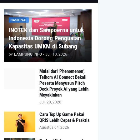
NASIONAL
INOTEK dan Sampoerna untuk
Indonesia Dorong Penguatan
Kapasitas UMKM di Subang
by
LAMPUNG INFO
-
Juli 10, 2026
Mulai dari 'Phenomenon',
Telkom AI Connect Bekali
Peserta Menyusun Pitch
Deck Proyek AI yang Lebih
Meyakinkan
Juli 20, 2026
Cara Top Up Game Pakai
QRIS Lebih Cepat & Praktis
Agustus 04, 2026