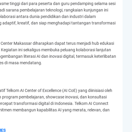
asme tinggi dari para peserta dan guru pendamping selama sesi
jadi sarana pembelajaran teknologi, rangkaian kunjungan ini
aborasi antara dunia pendidikan dan industri dalam
adaptif, kreatif, dan siap menghadapi tantangan transformasi
AI Center Makassar diharapkan dapat terus menjadi hub edukasi
. Kegiatan ini sekaligus membuka peluang kolaborasi lanjutan
mbangan literasi AI dan inovasi digital, termasuk keterlibatan
es di masa mendatang.
if Telkom AI Center of Excellence (AI CoE) yang diinisiasi oleh
 program pembelajaran, showcase inovasi, dan konsultasi
cepat transformasi digital di Indonesia. Telkom AI Connect
omitmen membangun kapabilitas AI yang merata, relevan, dan
MES