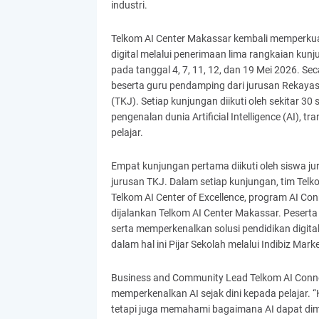
industri.
Telkom AI Center Makassar kembali memperku
digital melalui penerimaan lima rangkaian kun
pada tanggal 4, 7, 11, 12, dan 19 Mei 2026. Seca
beserta guru pendamping dari jurusan Rekaya
(TKJ). Setiap kunjungan diikuti oleh sekitar 3
pengenalan dunia Artificial Intelligence (AI), t
pelajar.
Empat kunjungan pertama diikuti oleh siswa ju
jurusan TKJ. Dalam setiap kunjungan, tim Te
Telkom AI Center of Excellence, program AI Con
dijalankan Telkom AI Center Makassar. Peserta
serta memperkenalkan solusi pendidikan digita
dalam hal ini Pijar Sekolah melalui Indibiz Mark
Business and Community Lead Telkom AI Conne
memperkenalkan AI sejak dini kepada pelajar. “
tetapi juga memahami bagaimana AI dapat dim