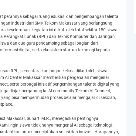
at perannya sebagai ruang edukasi dan pengembangan talenta
jungan industri dari SMK Telkom Makassar yang berlangsung
ra keseluruhan, kegiatan ini diikuti oleh total sekitar 150 siswa
sa Perangkat Lunak (RPL) dan Teknik Komputer dan Jaringan
0 siswa dan dua guru pendamping sebagai bagian dari
ransformasi digital, serta ekosistem startup teknologi kepada
rusan RPL, sementara kunjungan kelima diikuti oleh siswa
lkom AI Center Makassar memberikan pengenalan mengenai
nect, serta berbagai inisiatif pengembangan talenta digital yang
 juga diajak bergabung ke AI community Telkom AI Connect,
l yang bisa mempermudah proses belajar mengajar di sekolah,
etplace.
ct Makassar, Sunarti M.R., menegaskan pentingnya
Kami ingin siswa tidak hanya mengenal AI sebagai teknologi,
anfaatkan untuk menciptakan solusi dan inovasi. Harapannya,