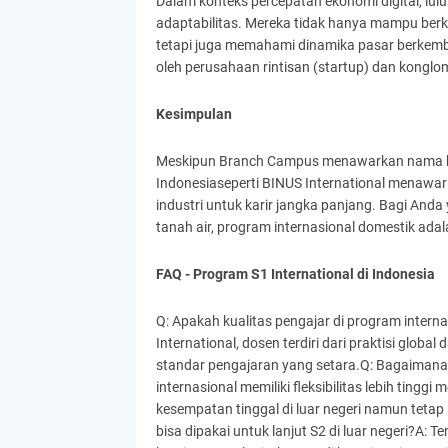
Dalam konteks percepatan ekonomi digital, lul
adaptabilitas. Mereka tidak hanya mampu berk
tetapi juga memahami dinamika pasar berkemb
oleh perusahaan rintisan (startup) dan konglom
Kesimpulan
Meskipun Branch Campus menawarkan nama besar
Indonesiaseperti BINUS International menawark
industri untuk karir jangka panjang. Bagi Anda
tanah air, program internasional domestik adala
FAQ - Program S1 International di Indonesia
Q: Apakah kualitas pengajar di program intern
International, dosen terdiri dari praktisi globa
standar pengajaran yang setara.Q: Bagaimana
internasional memiliki fleksibilitas lebih ting
kesempatan tinggal di luar negeri namun tetap m
bisa dipakai untuk lanjut S2 di luar negeri?A: T