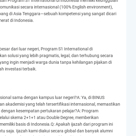
usan Program S1 International di Indonesia memiliki keunggulan
omunikasi secara internasional (100% English environment),
ang di Asia Tenggara—sebuah kompetensi yang sangat dicari
erat di Indonesia.
 dari luar negeri, Program S1 International di
an solusi yang lebih pragmatis, legal, dan terhubung secara
 yang ingin menjadi warga dunia tanpa kehilangan pijakan di
h investasi terbaik.
asional sama dengan kampus luar negeri?A: Ya, di BINUS
l dan akademisi yang telah tersertifikasi internasional, memastikan
 dengan kesempatan pertukaran pelajar?A: Program
gi melalui skema 2+1+1 atau Double Degree, memberikan
emiliki basis di Indonesia.Q: Apakah ijazah dari program ini
entu saja. Ijazah kami diakui secara global dan banyak alumni