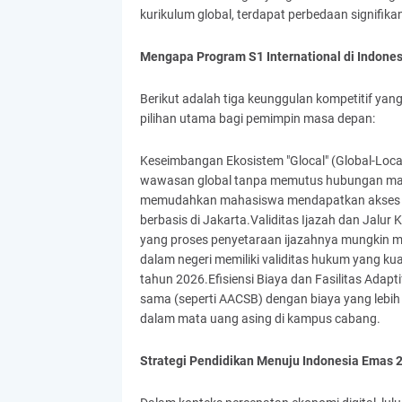
kurikulum global, terdapat perbedaan signifika
Mengapa Program S1 International di Indones
Berikut adalah tiga keunggulan kompetitif yan
pilihan utama bagi pemimpin masa depan:
Keseimbangan Ekosistem "Glocal" (Global-Loca
wawasan global tanpa memutus hubungan mahasi
memudahkan mahasiswa mendapatkan akses ma
berbasis di Jakarta.Validitas Ijazah dan Jal
yang proses penyetaraan ijazahnya mungkin me
dalam negeri memiliki validitas hukum yang k
tahun 2026.Efisiensi Biaya dan Fasilitas Adap
sama (seperti AACSB) dengan biaya yang lebih
dalam mata uang asing di kampus cabang.
Strategi Pendidikan Menuju Indonesia Emas 