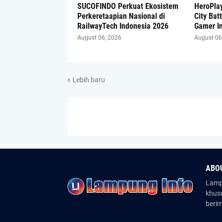
SUCOFINDO Perkuat Ekosistem
HeroPlay
Perkeretaapian Nasional di
City Bat
RailwayTech Indonesia 2026
Gamer I
August 06, 2026
August 06
Lebih baru
ABO
Lampu
khus
beri