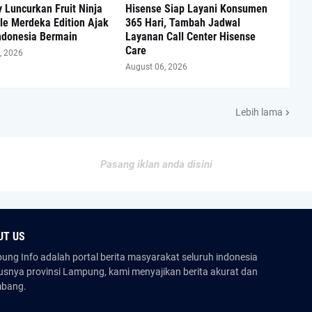
 Luncurkan Fruit Ninja
Hisense Siap Layani Konsumen
tle Merdeka Edition Ajak
365 Hari, Tambah Jadwal
ndonesia Bermain
Layanan Call Center Hisense
Care
, 2026
August 06, 2026
Lebih lama
Pasang iklan anda disini
UT US
ng Info adalah portal berita masyarakat seluruh indonesia
usnya provinsi Lampung, kami menyajikan berita akurat dan
mbang.