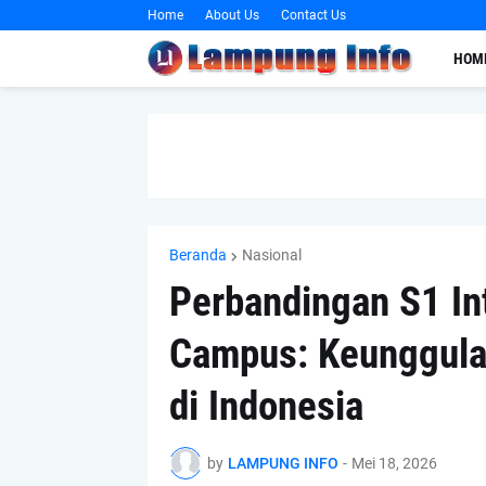
Home
About Us
Contact Us
HOM
Beranda
Nasional
Perbandingan S1 In
Campus: Keunggulan
di Indonesia
by
LAMPUNG INFO
-
Mei 18, 2026