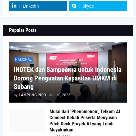
LinkedIn
Skype
Popular Posts
NASIONAL
INOTEK dan Sampoerna untuk Indonesia
Dorong Penguatan Kapasitas UMKM di
Subang
by
LAMPUNG INFO
-
Juli 10, 2026
Mulai dari 'Phenomenon', Telkom AI
Connect Bekali Peserta Menyusun
Pitch Deck Proyek AI yang Lebih
Meyakinkan