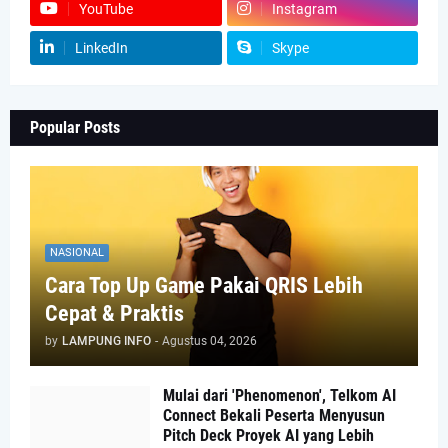
YouTube
Instagram
LinkedIn
Skype
Popular Posts
NASIONAL
Cara Top Up Game Pakai QRIS Lebih
Cepat & Praktis
by
LAMPUNG INFO
-
Agustus 04, 2026
Mulai dari 'Phenomenon', Telkom AI
Connect Bekali Peserta Menyusun
Pitch Deck Proyek AI yang Lebih