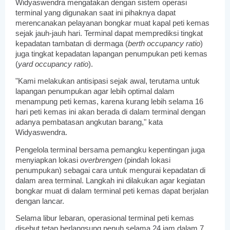
Widyaswendra mengatakan dengan sistem operasi
terminal yang digunakan saat ini pihaknya dapat
merencanakan pelayanan bongkar muat kapal peti kemas
sejak jauh-jauh hari. Terminal dapat memprediksi tingkat
kepadatan tambatan di dermaga (
berth occupancy ratio
)
juga tingkat kepadatan lapangan penumpukan peti kemas
(
yard occupancy ratio
).
"Kami melakukan antisipasi sejak awal, terutama untuk
lapangan penumpukan agar lebih optimal dalam
menampung peti kemas, karena kurang lebih selama 16
hari peti kemas ini akan berada di dalam terminal dengan
adanya pembatasan angkutan barang," kata
Widyaswendra.
Pengelola terminal bersama pemangku kepentingan juga
menyiapkan lokasi
overbrengen
(pindah lokasi
penumpukan) sebagai cara untuk mengurai kepadatan di
dalam area terminal. Langkah ini dilakukan agar kegiatan
bongkar muat di dalam terminal peti kemas dapat berjalan
dengan lancar.
Selama libur lebaran, operasional terminal peti kemas
disebut tetap berlangsung penuh selama 24 jam dalam 7