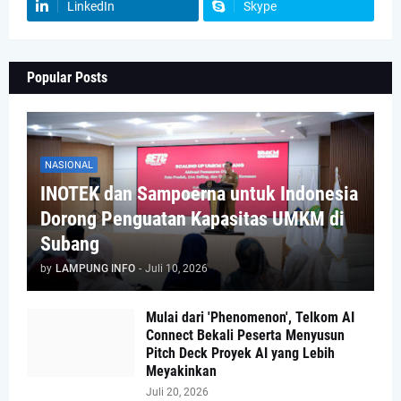
LinkedIn
Skype
Popular Posts
NASIONAL
INOTEK dan Sampoerna untuk Indonesia
Dorong Penguatan Kapasitas UMKM di
Subang
by
LAMPUNG INFO
-
Juli 10, 2026
Mulai dari 'Phenomenon', Telkom AI
Connect Bekali Peserta Menyusun
Pitch Deck Proyek AI yang Lebih
Meyakinkan
Juli 20, 2026