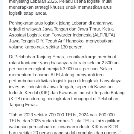
menjelang Lebaran 2026. Pelaku usaha logistik mulai
menerapkan strategi khusus untuk memastikan arus
logistik tetap lancar.
Peningkatan arus logistik jelang Lebaran di antaranya
terjadi di wilayah Jawa Tengah dan Jawa Timur. Ketua
Asosiasi Logistik dan Forwarder Indonesia (ALFI/ILFA)
Jawa Tengah-DIY, Teguh Arif Handoko, menyebutkan
volume kargo naik sekitar 130 persen.
Di Pelabuhan Tanjung Emas, kenaikan kargo membuat
rotasi kontainer yang biasanya rata-rata sekitar 2.800 unit
per hari meningkat menjadi 3.000 unit per hari. Selain
momentum Lebaran, ALFI Jateng menyoroti tren
pertumbuhan aktivitas logistik juga didongkrak banyaknya
investasi industri di Jawa Tengah, seperti di Kawasan
Industri Kendal (KIK) dan Kawasan Industri Terpadu Batang
(KITB) mendorong peningkatan throughput di Pelabuhan
Tanjung Emas.
"Tahun 2023 sekitar 700.000 TEUs, 2024 naik 800.000
TEUs, dan 2025 sudah tembus 1 juta TEUs. Ini signifikan,
walaupun perusahaan di kawasan industri KIK dan KITB
baru sekitar 20 persen yang sudah produksi dan operasi,"