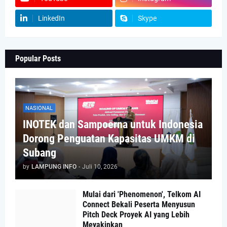
LinkedIn
Skype
Popular Posts
NASIONAL
INOTEK dan Sampoerna untuk Indonesia
Dorong Penguatan Kapasitas UMKM di
Subang
by
LAMPUNG INFO
-
Juli 10, 2026
Mulai dari 'Phenomenon', Telkom AI
Connect Bekali Peserta Menyusun
Pitch Deck Proyek AI yang Lebih
Meyakinkan