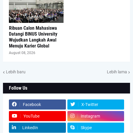
Ribuan Calon Mahasiswa
Datangi BINUS University
Wujudkan Langkah Awal
Menuju Karier Global
August 08, 2026
Lebih baru
Lebih lama
Follow Us
Facebook
X-Twitter
YouTube
Instagram
LinkedIn
Skype