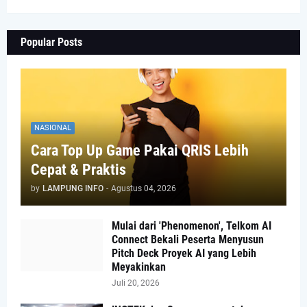
Popular Posts
NASIONAL
Cara Top Up Game Pakai QRIS Lebih
Cepat & Praktis
by
LAMPUNG INFO
-
Agustus 04, 2026
Mulai dari 'Phenomenon', Telkom AI
Connect Bekali Peserta Menyusun
Pitch Deck Proyek AI yang Lebih
Meyakinkan
Juli 20, 2026