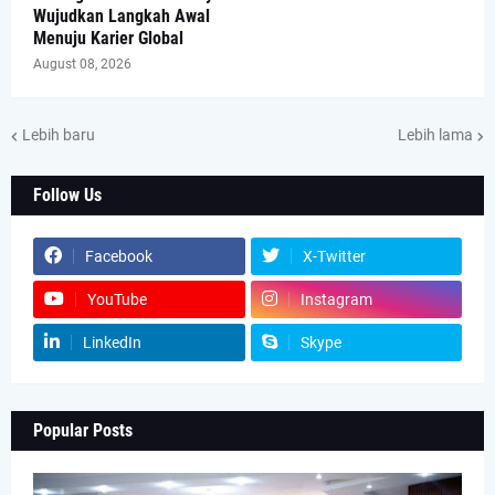
Wujudkan Langkah Awal
Menuju Karier Global
August 08, 2026
Lebih baru
Lebih lama
Follow Us
Facebook
X-Twitter
YouTube
Instagram
LinkedIn
Skype
Popular Posts