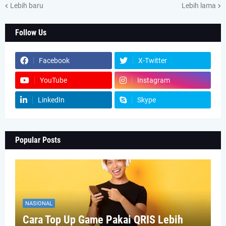
Lebih baru
Lebih lama
Follow Us
Facebook
X-Twitter
YouTube
Instagram
LinkedIn
Skype
Popular Posts
NASIONAL
Cara Top Up Game Pakai QRIS Lebih