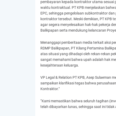
pembayaran kepada kontraktor utama sesuai pro
waktu kontraktual. PT KPB menjelaskan bahw
EPC, sehingga pengelolaan subkontraktor dan
kontraktor tersebut. Meski demikian, PT KPB
agar segera menyelesaikan hak-hak pekerja de
Balikpapan serta mendukung kelancaran Proyek
Menanggapi pemberitaan media terkait aksi pen
RDMP Balikpapan, PT Kilang Pertamina Balik
atas situasi yang dihadapi oleh rekan-rekan p
sangat memahami bahwa upah adalah hak mend
kesejahteraan keluarga.
VP Legal & Relation PT KPB, Asep Sulaeman men
sampaikan klarifikasi tegas bahwa perusahaa
Kontraktor."
“Kami memastikan bahwa seluruh tagihan (invoi
telah dibayarkan lunas, sehingga saat ini tidak