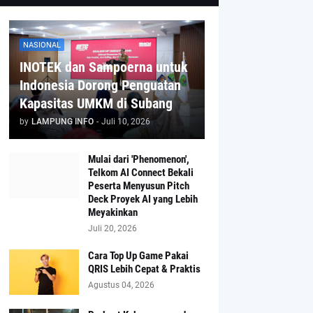
NASIONAL
INOTEK dan Sampoerna untuk
Indonesia Dorong Penguatan
Kapasitas UMKM di Subang
by
LAMPUNG INFO
-
Juli 10, 2026
Mulai dari 'Phenomenon',
Telkom AI Connect Bekali
Peserta Menyusun Pitch
Deck Proyek AI yang Lebih
Meyakinkan
Juli 20, 2026
Cara Top Up Game Pakai
QRIS Lebih Cepat & Praktis
Agustus 04, 2026