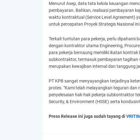
Menurut Asep, data tata kelola keuangan me
pembayaran. Bahkan, realisasi pembayaran kepa
waktu kontraktual (Service Level Agreement) y
untuk percepatan Proyek Strategis Nasional ini
Terkait tuntutan para pekerja, perlu dipaham
dengan kontraktor utama Engineering, Procur
para pekerja bernaung memiliki ikatan kontrak 
subkontraktor, termasuk pembayaran tagihan 
merupakan kewajiban internal dan tanggung j
PT KPB sangat menyayangkan terjadinya keter
protes. "Kami telah melayangkan teguran dan
penyelesaian hak-hak pekerja subkontraktor ter
Security, & Environment (HSSE) serta kondusiv
Press Release ini juga sudah tayang di
VRITI