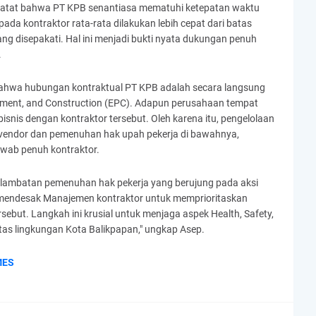
ncatat bahwa PT KPB senantiasa mematuhi ketepatan waktu
da kontraktor rata-rata dilakukan lebih cepat dari batas
ang disepakati. Hal ini menjadi bukti nyata dukungan penuh
.
i bahwa hubungan kontraktual PT KPB adalah secara langsung
ement, and Construction (EPC). Adapun perusahaan tempat
bisnis dengan kontraktor tersebut. Oleh karena itu, pengelolaan
vendor dan pemenuhan hak upah pekerja di bawahnya,
awab penuh kontraktor.
lambatan pemenuhan hak pekerja yang berujung pada aksi
 mendesak Manajemen kontraktor untuk memprioritaskan
sebut. Langkah ini krusial untuk menjaga aspek Health, Safety,
itas lingkungan Kota Balikpapan," ungkap Asep.
MES