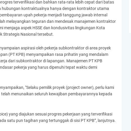
gres terverifikasi dan bahkan rata-rata lebih cepat dari batas
a hubungan kontraktualnya hanya dengan kontraktor utama
 pembayaran upah pekerja menjadi tanggung jawab internal
 telah melayangkan teguran dan mendesak manajemen kontraktor
mi menjaga aspek HSSE dan kondusivitas lingkungan Kota
 Strategis Nasional tersebut.
yampaian aspirasi oleh pekerja subkontraktor di area proyek
papan (PT KPB) menyampaikan rasa prihatin yang mendalam
ekerja dari subkontraktor di lapangan. Manajemen PT KPB
asar pekerja yang harus dipenuhi tepat waktu demi
yampaikan, "Selaku pemilik proyek (project owner), perlu kami
n telah menunaikan seluruh kewajiban pembayarannya kepada
ce) yang diajukan sesuai progres pekerjaan yang terverifikasi
 ada satu pun tagihan yang tertunggak di sisi PT KPB”, lanjutnya.