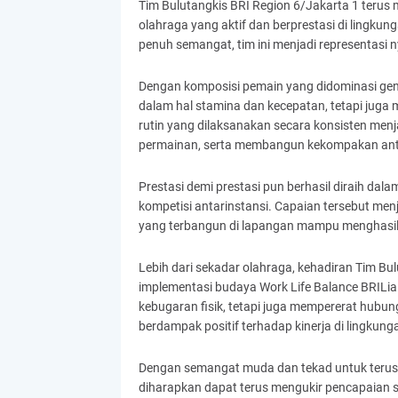
Tim Bulutangkis BRI Region 6/Jakarta 1 terus
olahraga yang aktif dan berprestasi di lingkun
penuh semangat, tim ini menjadi representasi ny
Dengan komposisi pemain yang didominasi gene
dalam hal stamina dan kecepatan, tetapi juga m
rutin yang dilaksanakan secara konsisten men
permainan, serta membangun kekompakan an
Prestasi demi prestasi pun berhasil diraih dala
kompetisi antarinstansi. Capaian tersebut menj
yang terbangun di lapangan mampu menghasi
Lebih dari sekadar olahraga, kehadiran Tim Bul
implementasi budaya Work Life Balance BRILiaN.
kebugaran fisik, tetapi juga mempererat hu
berdampak positif terhadap kinerja di lingkunga
Dengan semangat muda dan tekad untuk terus b
diharapkan dapat terus mengukir pencapaian ser