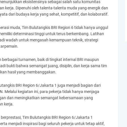
 menunjukkan eksistensinya sebagai salah satu komunitas
gan kerja. Dipenuhi oleh talenta-talenta muda yang energik dan
ata dari budaya kerja yang sehat, kompetitif, dan kolaboratif.
rasi muda, Tim Bulutangkis BRI Region 6 tidak hanya unggul
emiliki determinasi tinggi untuk terus berkembang. Latihan
jadi wadah untuk mengasah kemampuan teknik, strategi
tarpemain.
m berbagai turnamen, baik di tingkat internal BRI maupun
adi bukti bahwa semangat juang, disiplin, dan kerja sama tim
lkan hasil yang membanggakan.
utangkis BRI Region 6/Jakarta 1 juga menjadi bagian dari
 Melalui kegiatan ini, para pekerja tidak hanya menjaga
bungan dan meningkatkan semangat kebersamaan yang
n kerja.
erprestasi, Tim Bulutangkis BRI Region 6/Jakarta 1
ta menjadi inspirasi bagi seluruh pekerja untuk tetap aktif,