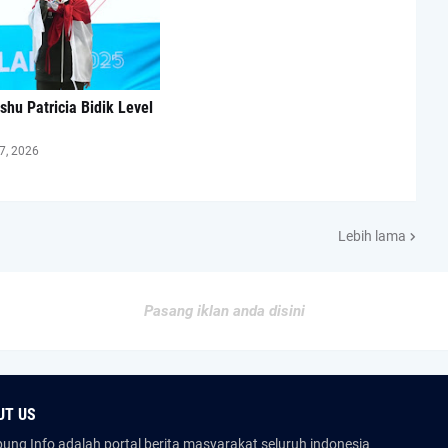
shu Patricia Bidik Level
7, 2026
Lebih lama
Pasang iklan anda disini
UT US
ng Info adalah portal berita masyarakat seluruh indonesia