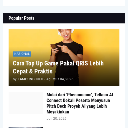
Popular Posts
NASIONAL
Cara Top Up Game Pakai QRIS Lebih
Cepat & Praktis
by
LAMPUNG INFO
-
Agustus 04, 2026
Mulai dari 'Phenomenon', Telkom AI
Connect Bekali Peserta Menyusun
Pitch Deck Proyek AI yang Lebih
Meyakinkan
Juli 20, 2026