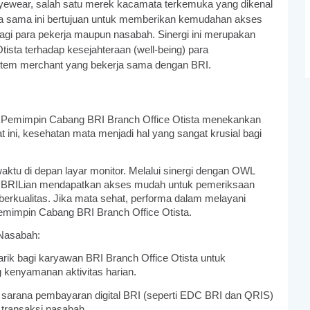
 Eyewear, salah satu merek kacamata terkemuka yang dikenal
ja sama ini bertujuan untuk memberikan kemudahan akses
bagi para pekerja maupun nasabah. Sinergi ini merupakan
tista terhadap kesejahteraan (well-being) para
tem merchant yang bekerja sama dengan BRI.
 Pemimpin Cabang BRI Branch Office Otista menekankan
aat ini, kesehatan mata menjadi hal yang sangat krusial bagi
tu di depan layar monitor. Melalui sinergi dengan OWL
n BRILian mendapatkan akses mudah untuk pemeriksaan
berkualitas. Jika mata sehat, performa dalam melayani
emimpin Cabang BRI Branch Office Otista.
 Nasabah:
ik bagi karyawan BRI Branch Office Otista untuk
kenyamanan aktivitas harian.
 sarana pembayaran digital BRI (seperti EDC BRI dan QRIS)
transaksi nasabah.