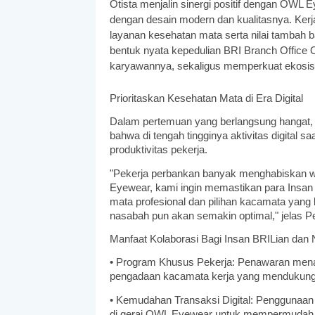
Otista menjalin sinergi positif dengan OWL
dengan desain modern dan kualitasnya. Ker
layanan kesehatan mata serta nilai tambah 
bentuk nyata kepedulian BRI Branch Office O
karyawannya, sekaligus memperkuat ekosis
Prioritaskan Kesehatan Mata di Era Digital
Dalam pertemuan yang berlangsung hangat,
bahwa di tengah tingginya aktivitas digital s
produktivitas pekerja.
"Pekerja perbankan banyak menghabiskan wak
Eyewear, kami ingin memastikan para Insa
mata profesional dan pilihan kacamata yang 
nasabah pun akan semakin optimal," jelas P
Manfaat Kolaborasi Bagi Insan BRILian dan
• Program Khusus Pekerja: Penawaran menar
pengadaan kacamata kerja yang mendukung 
• Kemudahan Transaksi Digital: Penggunaan
di gerai OWL Eyewear untuk mempermudah 