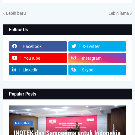
Lebih baru
Lebih lama
Follow Us
Facebook
X-Twitter
YouTube
Instagram
LinkedIn
Skype
Popular Posts
NASIONAL
INOTEK dan Sampoerna untuk Indonesia