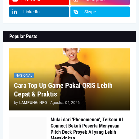
LinkedIn
Skype
Popular Posts
NASIONAL
Cara Top Up Game Pakai QRIS Lebih
Cepat & Praktis
by
LAMPUNG INFO
-
Agustus 04, 2026
Mulai dari 'Phenomenon', Telkom AI
Connect Bekali Peserta Menyusun
Pitch Deck Proyek AI yang Lebih
Meyakinkan