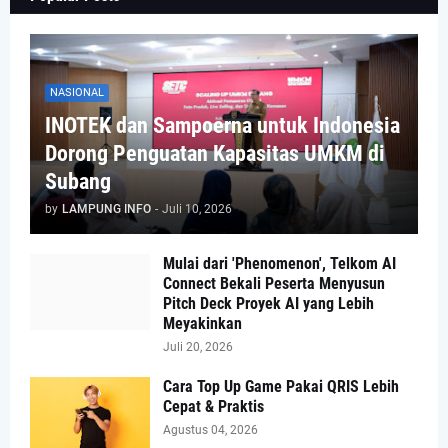
NASIONAL
INOTEK dan Sampoerna untuk Indonesia
Dorong Penguatan Kapasitas UMKM di
Subang
by
LAMPUNG INFO
-
Juli 10, 2026
Mulai dari 'Phenomenon', Telkom AI
Connect Bekali Peserta Menyusun
Pitch Deck Proyek AI yang Lebih
Meyakinkan
Juli 20, 2026
Cara Top Up Game Pakai QRIS Lebih
Cepat & Praktis
Agustus 04, 2026