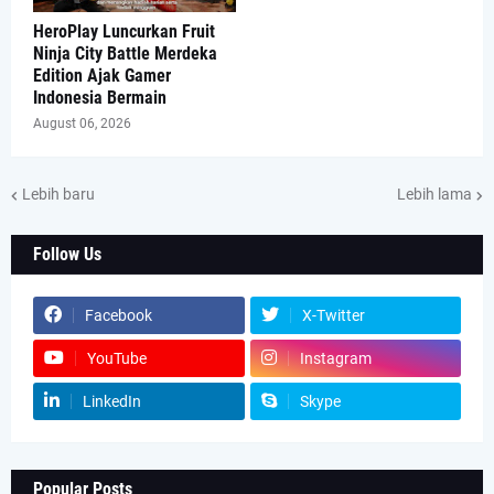
HeroPlay Luncurkan Fruit
Ninja City Battle Merdeka
Edition Ajak Gamer
Indonesia Bermain
August 06, 2026
Lebih baru
Lebih lama
Follow Us
Facebook
X-Twitter
YouTube
Instagram
LinkedIn
Skype
Popular Posts