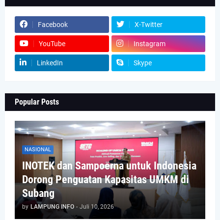
Facebook
X-Twitter
YouTube
Instagram
LinkedIn
Skype
Popular Posts
NASIONAL
INOTEK dan Sampoerna untuk Indonesia
Dorong Penguatan Kapasitas UMKM di
Subang
by
LAMPUNG INFO
-
Juli 10, 2026