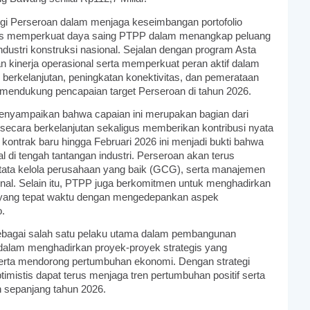
egi Perseroan dalam menjaga keseimbangan portofolio
igus memperkuat daya saing PTPP dalam menangkap peluang
ndustri konstruksi nasional. Sejalan dengan program Asta
 kinerja operasional serta memperkuat peran aktif dalam
erkelanjutan, peningkatan konektivitas, dan pemerataan
 mendukung pencapaian target Perseroan di tahun 2026.
nyampaikan bahwa capaian ini merupakan bagian dari
ecara berkelanjutan sekaligus memberikan kontribusi nyata
ontrak baru hingga Februari 2026 ini menjadi bukti bahwa
di tengah tantangan industri. Perseroan akan terus
 tata kelola perusahaan yang baik (GCG), serta manajemen
ional. Selain itu, PTPP juga berkomitmen untuk menghadirkan
ek yang tepat waktu dengan mengedepankan aspek
o.
ebagai salah satu pelaku utama dalam pembangunan
tif dalam menghadirkan proyek-proyek strategis yang
erta mendorong pertumbuhan ekonomi. Dengan strategi
timistis dapat terus menjaga tren pertumbuhan positif serta
n sepanjang tahun 2026.