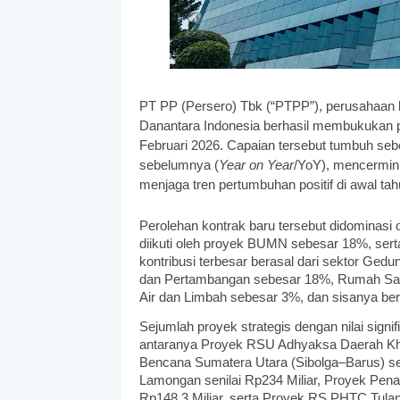
PT PP (Persero) Tbk (“PTPP”), perusahaan k
Danantara Indonesia berhasil membukukan per
Februari 2026. Capaian tersebut tumbuh se
sebelumnya (
Year on Year
/YoY), mencermink
menjaga tren pertumbuhan positif di awal ta
Perolehan kontrak baru tersebut didominas
diikuti oleh proyek BUMN sebesar 18%, serta
kontribusi terbesar berasal dari sektor Ge
dan Pertambangan sebesar 18%, Rumah Saki
Air dan Limbah sebesar 3%, dan sisanya berasa
Sejumlah proyek strategis dengan nilai signi
antaranya Proyek RSU Adhyaksa Daerah Khus
Bencana Sumatera Utara (Sibolga–Barus) seni
Lamongan senilai Rp234 Miliar, Proyek Pe
Rp148,3 Miliar, serta Proyek RS PHTC Tulan