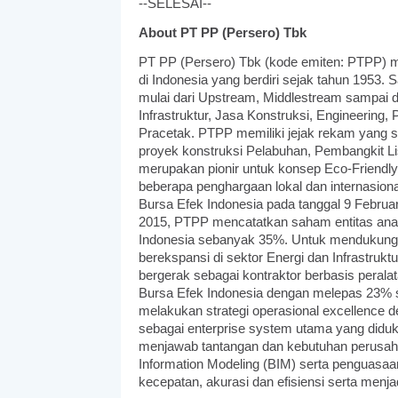
--SELESAI--
About PT PP (Persero) Tbk
PT PP (Persero) Tbk (kode emiten: PTPP) m
di Indonesia yang berdiri sejak tahun 1953. Sa
mulai dari Upstream, Middlestream sampai d
Infrastruktur, Jasa Konstruksi, Engineering
Pracetak. PTPP memiliki jejak rekam yang 
proyek konstruksi Pelabuhan, Pembangkit Li
merupakan pionir untuk konsep Eco-Friendly
beberapa penghargaan lokal dan internasion
Bursa Efek Indonesia pada tanggal 9 Februa
2015, PTPP mencatatkan saham entitas anak
Indonesia sebanyak 35%. Untuk mendukung 
berekspansi di sektor Energi dan Infrastrukt
bergerak sebagai kontraktor berbasis perala
Bursa Efek Indonesia dengan melepas 23% s
melakukan strategi operasional excellence 
sebagai enterprise system utama yang diduk
menjawab tantangan dan kebutuhan perusah
Information Modeling (BIM) serta penguasaan
kecepatan, akurasi dan efisiensi serta menj