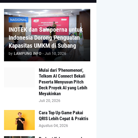
NASIONAL
INOTEK dan Sampoerna untuk
Indonesia Dorong Penguatan
Kapasitas UMKM di Subang
by
LAMPUNG INFO
-
Juli 10, 2026
Mulai dari 'Phenomenon',
Telkom AI Connect Bekali
Peserta Menyusun Pitch
Deck Proyek AI yang Lebih
Meyakinkan
Juli 20, 2026
Cara Top Up Game Pakai
QRIS Lebih Cepat & Praktis
Agustus 04, 2026