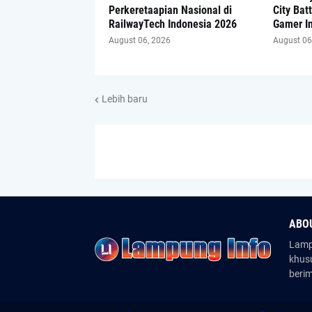
Perkeretaapian Nasional di
City Bat
RailwayTech Indonesia 2026
Gamer I
August 06, 2026
August 06
Lebih baru
ABO
Lampu
khus
beri