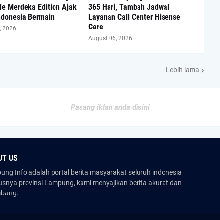
tle Merdeka Edition Ajak
365 Hari, Tambah Jadwal
ndonesia Bermain
Layanan Call Center Hisense
Care
, 2026
August 06, 2026
Lebih lama
Pasang iklan anda disini
UT US
ng Info adalah portal berita masyarakat seluruh indonesia
usnya provinsi Lampung, kami menyajikan berita akurat dan
mbang.