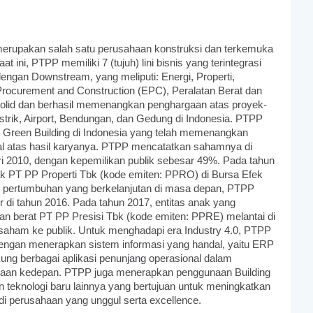
erupakan salah satu perusahaan konstruksi dan terkemuka
at ini, PTPP memiliki 7 (tujuh) lini bisnis yang terintegrasi
engan Downstream, yang meliputi: Energi, Properti,
, Procurement and Construction (EPC), Peralatan Berat dan
solid dan berhasil memenangkan penghargaan atas proyek-
strik, Airport, Bendungan, dan Gedung di Indonesia. PTPP
 Green Building di Indonesia yang telah memenangkan
al atas hasil karyanya. PTPP mencatatkan sahamnya di
ri 2010, dengan kepemilikan publik sebesar 49%. Pada tahun
 PT PP Properti Tbk (kode emiten: PPRO) di Bursa Efek
pertumbuhan yang berkelanjutan di masa depan, PTPP
ur di tahun 2016. Pada tahun 2017, entitas anak yang
tan berat PT PP Presisi Tbk (kode emiten: PPRE) melantai di
aham ke publik. Untuk menghadapi era Industry 4.0, PTPP
dengan menerapkan sistem informasi yang handal, yaitu ERP
ung berbagai aplikasi penunjang operasional dalam
aan kedepan. PTPP juga menerapkan penggunaan Building
 teknologi baru lainnya yang bertujuan untuk meningkatkan
adi perusahaan yang unggul serta excellence.