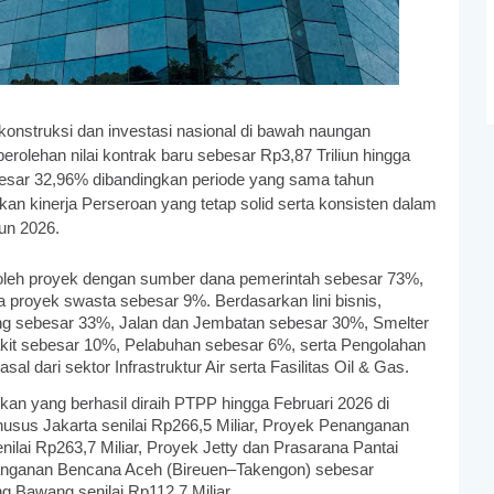
onstruksi dan investasi nasional di bawah naungan
olehan nilai kontrak baru sebesar Rp3,87 Triliun hingga
besar 32,96% dibandingkan periode yang sama tahun
an kinerja Perseroan yang tetap solid serta konsisten dalam
hun 2026.
i oleh proyek dengan sumber dana pemerintah sebesar 73%,
 proyek swasta sebesar 9%. Berdasarkan lini bisnis,
dung sebesar 33%, Jalan dan Jembatan sebesar 30%, Smelter
t sebesar 10%, Pelabuhan sebesar 6%, serta Pengolahan
l dari sektor Infrastruktur Air serta Fasilitas Oil & Gas.
fikan yang berhasil diraih PTPP hingga Februari 2026 di
us Jakarta senilai Rp266,5 Miliar, Proyek Penanganan
lai Rp263,7 Miliar, Proyek Jetty dan Prasarana Pantai
nanganan Bencana Aceh (Bireuen–Takengon) sebesar
g Bawang senilai Rp112,7 Miliar.