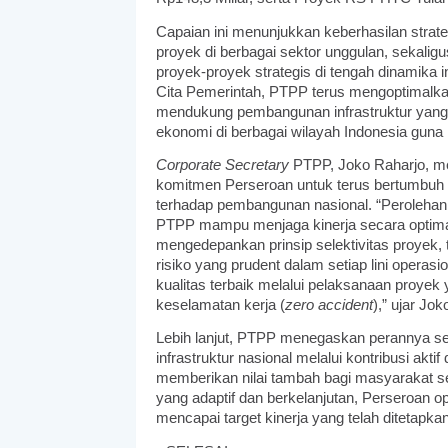
Capaian ini menunjukkan keberhasilan strat
proyek di berbagai sektor unggulan, sekal
proyek-proyek strategis di tengah dinamika i
Cita Pemerintah, PTPP terus mengoptimalkan
mendukung pembangunan infrastruktur yang b
ekonomi di berbagai wilayah Indonesia guna
Corporate Secretary
PTPP, Joko Raharjo, me
komitmen Perseroan untuk terus bertumbuh s
terhadap pembangunan nasional. “Perolehan k
PTPP mampu menjaga kinerja secara optimal 
mengedepankan prinsip selektivitas proyek,
risiko yang prudent dalam setiap lini operas
kualitas terbaik melalui pelaksanaan proy
keselamatan kerja (
zero accident
),” ujar Jok
Lebih lanjut, PTPP menegaskan perannya s
infrastruktur nasional melalui kontribusi ak
memberikan nilai tambah bagi masyarakat s
yang adaptif dan berkelanjutan, Perseroan op
mencapai target kinerja yang telah ditetapka