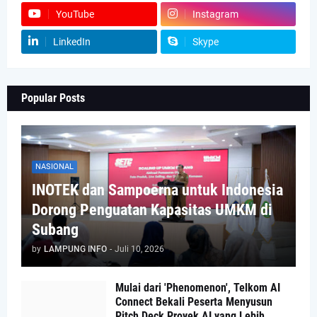
YouTube
Instagram
LinkedIn
Skype
Popular Posts
NASIONAL
INOTEK dan Sampoerna untuk Indonesia
Dorong Penguatan Kapasitas UMKM di
Subang
by
LAMPUNG INFO
-
Juli 10, 2026
Mulai dari 'Phenomenon', Telkom AI
Connect Bekali Peserta Menyusun
Pitch Deck Proyek AI yang Lebih