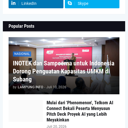
LinkedIn
Skype
Popular Posts
NASIONAL
INOTEK dan Sampoerna untuk Indonesia
Dorong Penguatan Kapasitas UMKM di
Subang
by
LAMPUNG INFO
-
Juli 10, 2026
Mulai dari 'Phenomenon', Telkom AI
Connect Bekali Peserta Menyusun
Pitch Deck Proyek AI yang Lebih
Meyakinkan
Juli 20, 2026