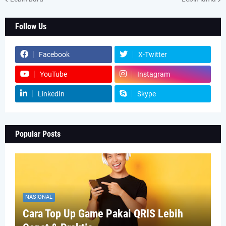
Follow Us
Facebook
X-Twitter
YouTube
Instagram
LinkedIn
Skype
Popular Posts
NASIONAL
Cara Top Up Game Pakai QRIS Lebih