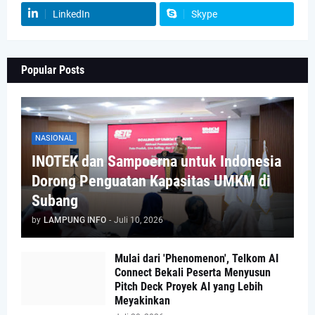
LinkedIn
Skype
Popular Posts
NASIONAL
INOTEK dan Sampoerna untuk Indonesia
Dorong Penguatan Kapasitas UMKM di
Subang
by
LAMPUNG INFO
-
Juli 10, 2026
Mulai dari 'Phenomenon', Telkom AI
Connect Bekali Peserta Menyusun
Pitch Deck Proyek AI yang Lebih
Meyakinkan