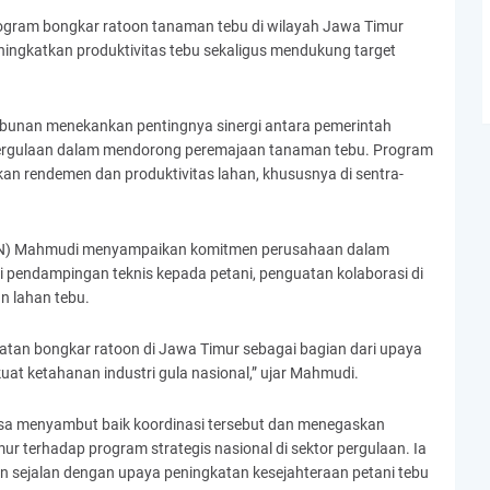
gram bongkar ratoon tanaman tebu di wilayah Jawa Timur
ningkatkan produktivitas tebu sekaligus mendukung target
kebunan menekankan pentingnya sinergi antara pemerintah
pergulaan dalam mendorong peremajaan tanaman tebu. Program
kan rendemen dan produktivitas lahan, khususnya di sentra-
(SGN) Mahmudi menyampaikan komitmen perusahaan dalam
 pendampingan teknis kepada petani, penguatan kolaborasi di
an lahan tebu.
atan bongkar ratoon di Jawa Timur sebagai bagian dari upaya
at ketahanan industri gula nasional,” ujar Mahmudi.
sa menyambut baik koordinasi tersebut dan menegaskan
 terhadap program strategis nasional di sektor pergulaan. Ia
sejalan dengan upaya peningkatan kesejahteraan petani tebu