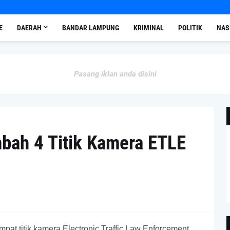
E
DAERAH
BANDAR LAMPUNG
KRIMINAL
POLITIK
NAS
Pasang iklan anda disini
bah 4 Titik Kamera ETLE
 titik kamera Electronic Traffic Law Enforcement