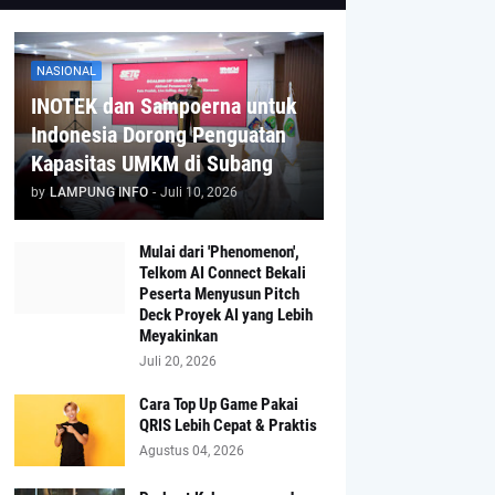
NASIONAL
INOTEK dan Sampoerna untuk
Indonesia Dorong Penguatan
Kapasitas UMKM di Subang
by
LAMPUNG INFO
-
Juli 10, 2026
Mulai dari 'Phenomenon',
Telkom AI Connect Bekali
Peserta Menyusun Pitch
Deck Proyek AI yang Lebih
Meyakinkan
Juli 20, 2026
Cara Top Up Game Pakai
QRIS Lebih Cepat & Praktis
Agustus 04, 2026