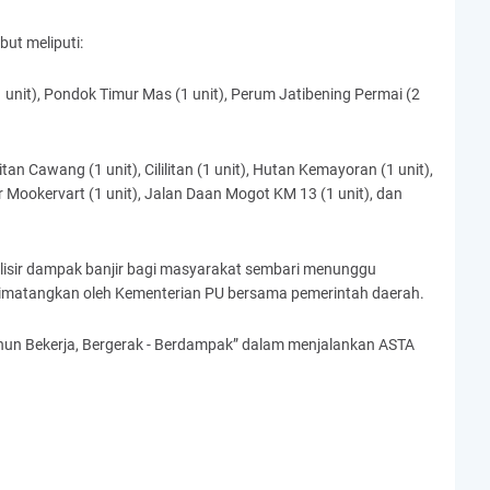
ut meliputi:
 unit), Pondok Timur Mas (1 unit), Perum Jatibening Permai (2
tan Cawang (1 unit), Cililitan (1 unit), Hutan Kemayoran (1 unit),
Air Mookervart (1 unit), Jalan Daan Mogot KM 13 (1 unit), dan
lisir dampak banjir bagi masyarakat sembari menunggu
 dimatangkan oleh Kementerian PU bersama pemerintah daerah.
ahun Bekerja, Bergerak - Berdampak” dalam menjalankan ASTA