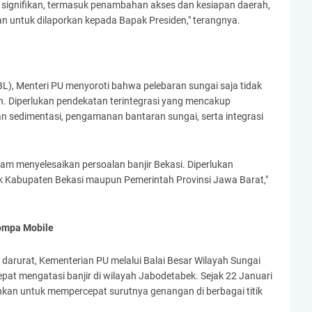
 signifikan, termasuk penambahan akses dan kesiapan daerah,
 untuk dilaporkan kepada Bapak Presiden," terangnya.
CBL), Menteri PU menyoroti bahwa pelebaran sungai saja tidak
. Diperlukan pendekatan terintegrasi yang mencakup
lian sedimentasi, pengamanan bantaran sungai, serta integrasi
lam menyelesaikan persoalan banjir Bekasi. Diperlukan
ik Kabupaten Bekasi maupun Pemerintah Provinsi Jawa Barat,"
ompa Mobile
darurat, Kementerian PU melalui Balai Besar Wilayah Sungai
pat mengatasi banjir di wilayah Jabodetabek. Sejak 22 Januari
hkan untuk mempercepat surutnya genangan di berbagai titik