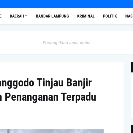
E
DAERAH
BANDAR LAMPUNG
KRIMINAL
POLITIK
NAS
Pasang iklan anda disini
nggodo Tinjau Banjir
n Penanganan Terpadu