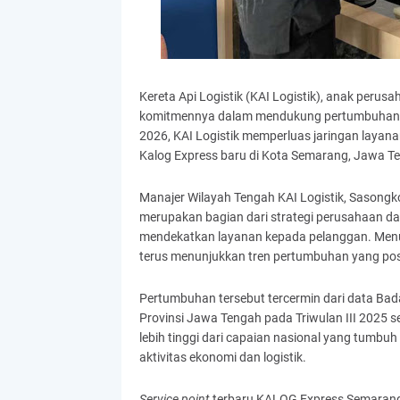
Kereta Api Logistik (KAI Logistik), anak perus
komitmennya dalam mendukung pertumbuhan eko
2026, KAI Logistik memperluas jaringan layana
Kalog Express baru di Kota Semarang, Jawa T
Manajer Wilayah Tengah KAI Logistik, Sasong
merupakan bagian dari strategi perusahaan dal
mendekatkan layanan kepada pelanggan. Menur
terus menunjukkan tren pertumbuhan yang posi
Pertumbuhan tersebut tercermin dari data Ba
Provinsi Jawa Tengah pada Triwulan III 2025 s
lebih tinggi dari capaian nasional yang tumbuh
aktivitas ekonomi dan logistik.
Service point
terbaru KALOG Express Semarang 