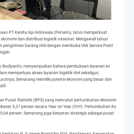
ahaan PT Kereta Api Indonesia (Persero), terus memperkuat
nomi dan distribusi logistik nasional. Mengawali tahun
n pengiriman barang ritel dengan membuka titik Service Point
engah.
ko Budiyanto, menyampaikan bahwa pembukaan layanan ini
am memperluas akses layanan logistik ritel sekaligus
utnya, Semarang memiliki potensi ekonomi yang besar dan
tif.
dan Pusat Statistik (BPS) yang mencatat pertumbuhan ekonomi
ebesar 5,37 persen secara Year on Year (YoY). Pertumbuhan itu
 5,04 persen. Semarang juga berperan strategis sebagai pusat
berlokasi di Jl. Imam Bonjol No.60A, Pandansari, Kecamatan