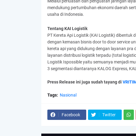
Melalui perluasan dan penguatan jaringan layana
mendukung pertumbuhan ekonomi daerah serta m
usaha di Indonesia.
Tentang KAI Logistik
PT Kereta Api Logistik (KAI Logistik) dibentuk d
dengan kemasan bisnis door to door service u
kereta api yang didukung dengan layanan pra da
layanan distribusi logistik terpadu (total logist
Logistik Ispossible yaitu semuanya menjadi mu
3 segmentasi diantaranya KALOG Express, KA
Press Release ini juga sudah tayang di
VRITI
Tags:
Nasional
Facebook
Twitter