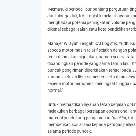
Memasuki periode libur panjang perguruan ti
Juni hingga Juli, KAI Logistik melalui layanan 
menghadapi potensi peningkatan volume pengi
dikenal sebagai salah satu kota pendidikan terb
Manajer Wilayah Tengah KAI Logistik, Yudhi 
sepeda motor masih relatif sejalan dengan po
terlihat lonjakan signifikan, namun secara rata-
dibandingkan periode yang sama tahun lalu. KA
puncak pengiriman diperkirakan terjadi pada J
kampus setelah libur semester serta dimulainy
sepeda motor berpotensi meningkat hingga dua h
normal.”
Untuk memastikan layanan tetap berjalan optim
melakukan berbagai persiapan operasional, an
material pendukung pengemasan
(packing),
me
memberikan sosialisasi kepada petugas pelayan
selama periode puncak.