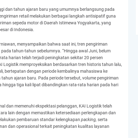
nggi dan tahun ajaran baru yang umumnya berlangsung pada
pengiriman retail melakukan berbagai langkah antisipatif guna
riman sepeda motor di Daerah Istimewa Yogyakarta, yang
esar di Indonesia.
Kurniawan, menyampaikan bahwa
saat ini, tren pengiriman
la pada tahun-tahun sebelumnya. “Hingga awal Juni, belum
rata harian telah terjadi peningkatan sekitar 20 persen
I Logistik memproyeksikan berdasarkan tren historis tahun lalu,
uli, bertepatan dengan periode kembalinya mahasiswa ke
a tahun ajaran baru. Pada periode tersebut, volume pengiriman
ingga tiga kali lipat dibandingkan rata-rata harian pada hari
al dan memenuhi ekspektasi pelanggan, KAI Logistik telah
tara lain dengan memastikan ketersediaan perlengkapan dan
lakukan pembaruan standar kelengkapan
packing,
serta
an dan operasional terkait peningkatan kualitas layanan