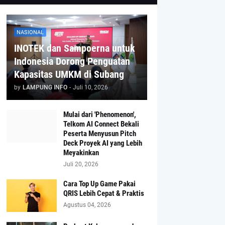
NASIONAL
INOTEK dan Sampoerna untuk
Indonesia Dorong Penguatan
Kapasitas UMKM di Subang
by
LAMPUNG INFO
-
Juli 10, 2026
Mulai dari 'Phenomenon',
Telkom AI Connect Bekali
Peserta Menyusun Pitch
Deck Proyek AI yang Lebih
Meyakinkan
Juli 20, 2026
Cara Top Up Game Pakai
QRIS Lebih Cepat & Praktis
Agustus 04, 2026