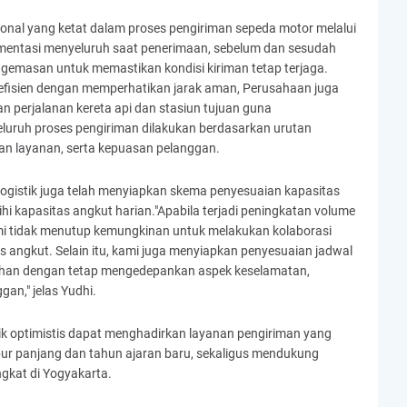
ional yang ketat dalam proses pengiriman sepeda motor melalui
mentasi menyeluruh saat penerimaan, sebelum dan sesudah
ngemasan untuk memastikan kondisi kiriman tetap terjaga.
efisien dengan memperhatikan jarak aman, Perusahaan juga
 perjalanan kereta api dan stasiun tujuan guna
eluruh proses pengiriman dilakukan berdasarkan urutan
tan layanan, serta kepuasan pelanggan.
ogistik juga telah menyiapkan skema penyesuaian kapasitas
ihi kapasitas angkut harian."Apabila terjadi peningkatan volume
mi tidak menutup kemungkinan untuk melakukan kolaborasi
 angkut. Selain itu, kami juga menyiapkan penyesuaian jadwal
tuhan dengan tetap mengedepankan aspek keselamatan,
an," jelas Yudhi.
tik optimistis dapat menghadirkan layanan pengiriman yang
ibur panjang dan tahun ajaran baru, sekaligus mendukung
ngkat di Yogyakarta.