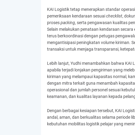
KAI Logistik tetap menerapkan standar operas
pemeriksaan kendaraan sesuai
checklist
, doku
proses
packing
, serta pengawasan kualitas pe
Selain melakukan penataan kendaraan secara 
terus berkoordinasi dengan petugas pengawalan
mengantisipasi peningkatan volume kiriman. S
transaksi untuk menjaga transparansi, ketepa
Lebih lanjut, Yudhi menambahkan bahwa KAI L
apabila terjadi lonjakan pengiriman yang meleb
kiriman yang melampaui kapasitas normal, ka
dengan mitra terkait guna menambah kapasitas
operasional dan jumlah personel sesuai kebu
keamanan, dan kualitas layanan kepada pelangg
Dengan berbagai kesiapan tersebut, KAI Logis
andal, aman, dan berkualitas selama periode l
kebutuhan mobilitas logistik pelajar yang meni