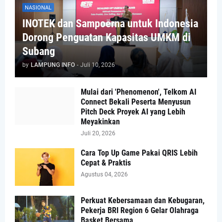
NASIONAL
INOTEK dan Sampoerna untuk Indonesia
Dorong Penguatan Kapasitas UMKM di
Subang
by
LAMPUNG INFO
-
Juli 10, 2026
Mulai dari 'Phenomenon', Telkom AI
Connect Bekali Peserta Menyusun
Pitch Deck Proyek AI yang Lebih
Meyakinkan
Juli 20, 2026
Cara Top Up Game Pakai QRIS Lebih
Cepat & Praktis
Agustus 04, 2026
Perkuat Kebersamaan dan Kebugaran,
Pekerja BRI Region 6 Gelar Olahraga
Basket Bersama