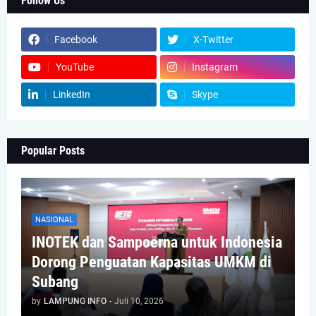
Follow Us
Facebook
X-Twitter
YouTube
Instagram
LinkedIn
Skype
Popular Posts
NASIONAL
INOTEK dan Sampoerna untuk Indonesia
Dorong Penguatan Kapasitas UMKM di
Subang
by
LAMPUNG INFO
-
Juli 10, 2026