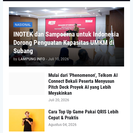
NASIONAL
INOTEK dan Sampoerna untuk Indonesia
Dorong Penguatan Kapasitas UMKM di
Subang
by
LAMPUNG INFO
-
Juli 10, 2026
Mulai dari 'Phenomenon', Telkom AI
Connect Bekali Peserta Menyusun
Pitch Deck Proyek AI yang Lebih
Meyakinkan
Juli 20, 2026
Cara Top Up Game Pakai QRIS Lebih
Cepat & Praktis
Agustus 04, 2026