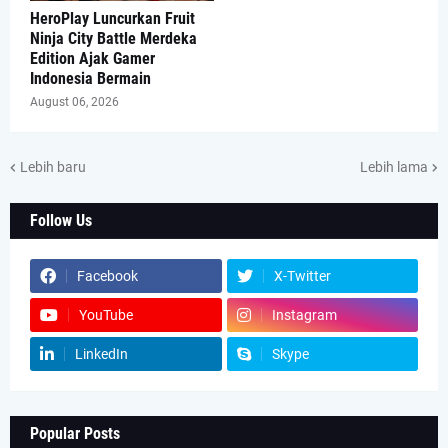
HeroPlay Luncurkan Fruit
Ninja City Battle Merdeka
Edition Ajak Gamer
Indonesia Bermain
August 06, 2026
Lebih baru
Lebih lama
Follow Us
Facebook
X-Twitter
YouTube
Instagram
LinkedIn
Skype
Popular Posts